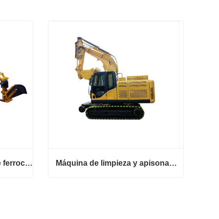
Excavadora de orugas de ferrocarril con cambiador de traviesas
Máquina de limpieza y apisonamiento de lastre para excavadoras de productos ferroviarios
Excavadora de orugas de ferrocarril con cambiador de traviesas
Máquina de limpieza y apisonamiento de lastre para excavadoras de productos ferroviarios
Contactar ahora