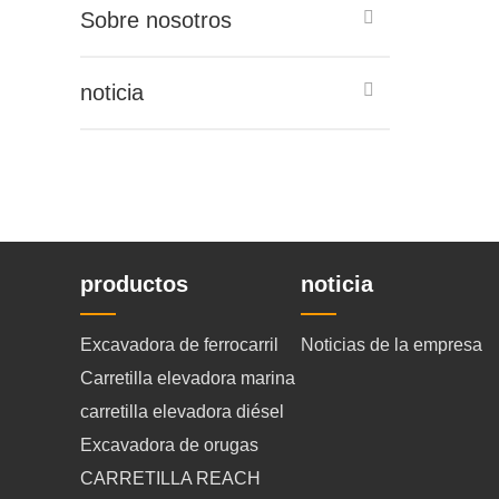
Sobre nosotros
noticia
productos
noticia
Excavadora de ferrocarril
Noticias de la empresa
Carretilla elevadora marina
carretilla elevadora diésel
Excavadora de orugas
CARRETILLA REACH