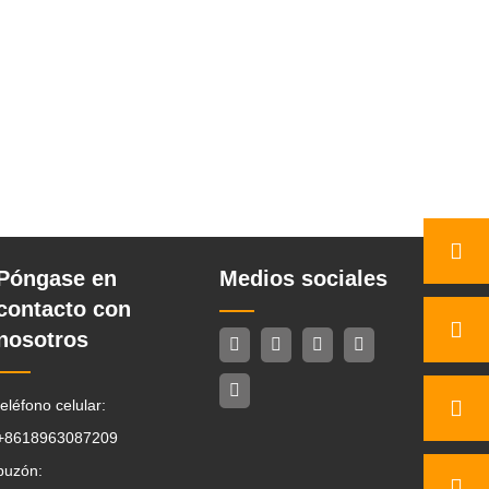
Póngase en
Medios sociales
contacto con
nosotros
teléfono celular:
+8618963087209
buzón: