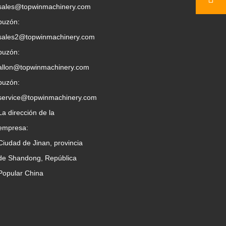
sales@topwinmachinery.com
buzón:
sales2@topwinmachinery.com
buzón:
allon@topwinmachinery.com
buzón:
service@topwinmachinery.com
La dirección de la
empresa:
Ciudad de Jinan, provincia
de Shandong, República
Popular China