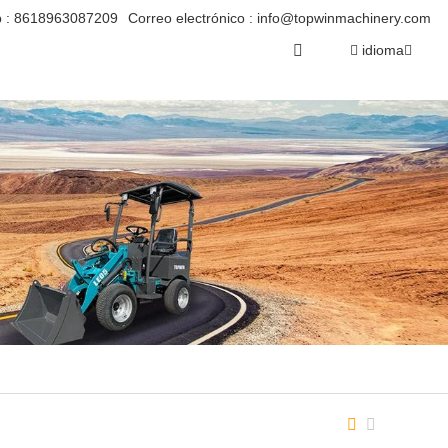
 :
8618963087209
Correo electrónico :
info@topwinmachinery.com
idioma