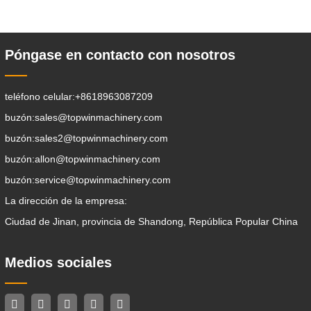
aflojamiento del suelo, la excavación de
zanjas, la limpieza de avenidas . Un
Póngase en contacto con nosotros
teléfono celular:
+8618963087209
buzón:
sales@topwinmachinery.com
buzón:
sales2@topwinmachinery.com
buzón:
allon@topwinmachinery.com
buzón:
service@topwinmachinery.com
La dirección de la empresa:
Ciudad de Jinan, provincia de Shandong, República Popular China
Medios sociales