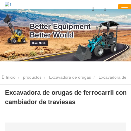
Inicio
productos
Excavadora de orugas
Excavadora de
servicio pesado
Excavadora de orugas de ferrocarril con
Excavadora de orugas de ferrocarril con
cambiador de traviesas
cambiador de traviesas