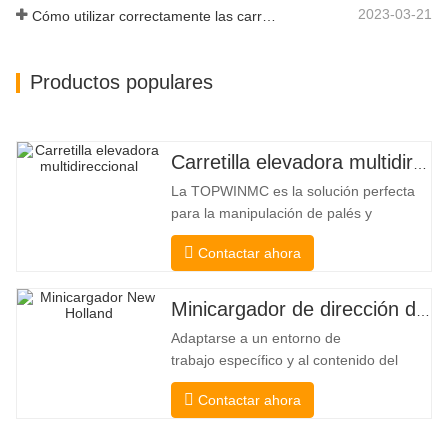
2023-03-21
Cómo utilizar correctamente las carretillas elevadoras eléctricas
Productos populares
Carretilla elevadora multidireccional de carrocería ancha de 3,5 a 5 toneladas
La TOPWINMC es la solución perfecta
para la manipulación de palés y
mercancías largas. Una auténtica
Contactar ahora
carretilla elevadora dos en uno que
combina las ventajas de una carretilla
elevadora y una de carga lateral. Su
Minicargador de dirección deslizante barato
silencioso y ecológico motor eléctrico y
Adaptarse a un entorno de
la innovadora dirección HX de 360°
trabajo específico y al contenido del
permiten
trabajo De esta manera, se puede llevar
Contactar ahora
a cabo la pala, el apilamiento, la
elevación, la excavación, la perforación,
la trituración, el agarre, el empuje, el