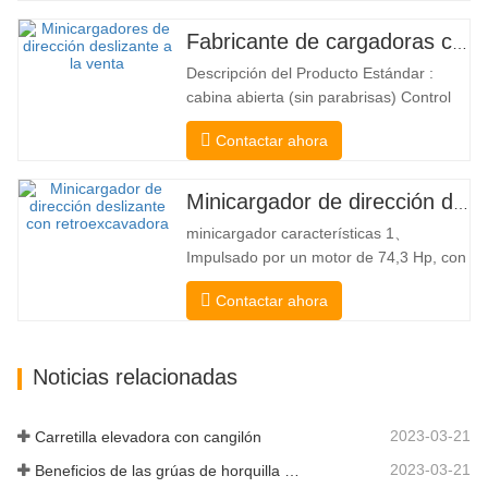
combina las ventajas de una carretilla
elevadora y una de carga lateral. Su
Fabricante de cargadoras compactas de China
silencioso y ecológico motor eléctrico y
Descripción del Producto Estándar :
la innovadora dirección HX de 360°
cabina abierta (sin parabrisas) Control
permiten…
Mecánico Acoplador y enganche rápido
Contactar ahora
tipo Bobcat Bomba hidráulica
americana Danfoss American Eaton
Motor Válvula multifuncional de Italia
Minicargador de dirección deslizante a la venta
Sistema de nivelación automática Freno
minicargador características 1、
hidráulico Cucharón estándar El
Impulsado por un motor de 74,3 Hp, con
cargador…
una fuerza de arranque del cucharón
Contactar ahora
excepcional de 3350 kg y una capacidad
de elevación excepcional de 3350 kg, el
alto rendimiento y la productividad a un
Noticias relacionadas
nuevo nivel. El nuevo modelo de flujo
alto tiene un mayor flujo…
2023-03-21
Carretilla elevadora con cangilón
2023-03-21
Beneficios de las grúas de horquilla elevadora