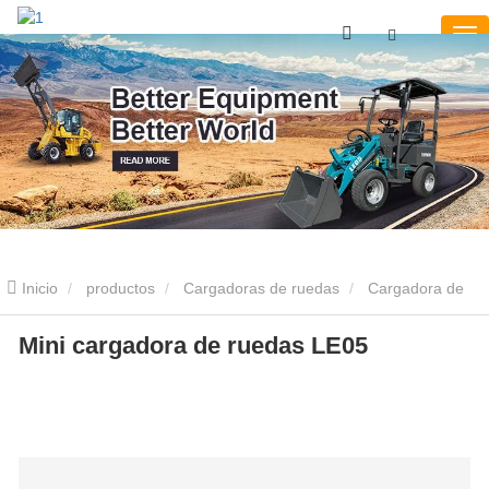
Inicio
productos
Cargadoras de ruedas
Cargadora de
ruedas eléctrica
Mini cargadora de ruedas LE05
Mini cargadora de ruedas LE05