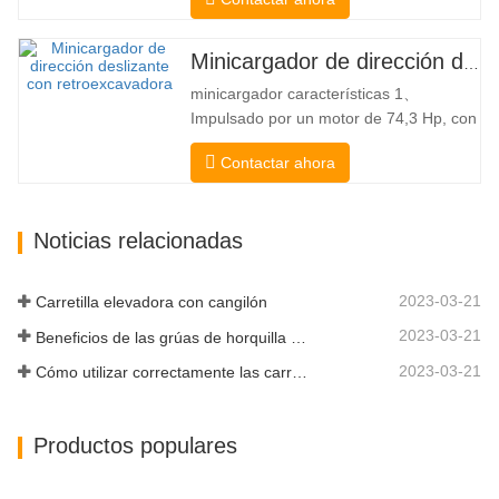
tipo Bobcat Bomba hidráulica
americana Danfoss American Eaton
Motor Válvula multifuncional de Italia
Minicargador de dirección deslizante a la venta
Sistema de nivelación automática Freno
minicargador características 1、
hidráulico Cucharón estándar El
Impulsado por un motor de 74,3 Hp, con
cargador…
una fuerza de arranque del cucharón
Contactar ahora
excepcional de 3350 kg y una capacidad
de elevación excepcional de 3350 kg, el
alto rendimiento y la productividad a un
Noticias relacionadas
nuevo nivel. El nuevo modelo de flujo
alto tiene un mayor flujo…
2023-03-21
Carretilla elevadora con cangilón
2023-03-21
Beneficios de las grúas de horquilla elevadora
2023-03-21
Cómo utilizar correctamente las carretillas elevadoras eléctricas
Productos populares