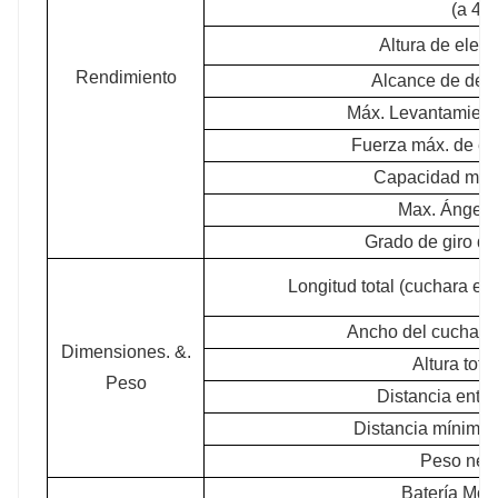
(a 45°
Altura de elev
Rendimiento
Alcance de des
Máx. Levantamiento
Fuerza máx. de ex
Capacidad máx
Max. Ángel g
Grado de giro del
Longitud total (cuchara en
Ancho del cucharón
Dimensiones. &.
Altura tota
Peso
Distancia entre
Distancia mínima 
Peso neto
Batería Mod