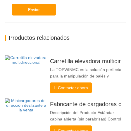
Enviar
Productos relacionados
Carretilla elevadora multidireccional de carrocería ancha de 3,5 a 5 toneladas
La TOPWINMC es la solución perfecta
para la manipulación de palés y
mercancías largas. Una auténtica
Contactar ahora
carretilla elevadora dos en uno que
combina las ventajas de una carretilla
elevadora y una de carga lateral. Su
Fabricante de cargadoras compactas de China
silencioso y ecológico motor eléctrico y
Descripción del Producto Estándar :
la innovadora dirección HX de 360°
cabina abierta (sin parabrisas) Control
permiten…
Mecánico Acoplador y enganche rápido
Contactar ahora