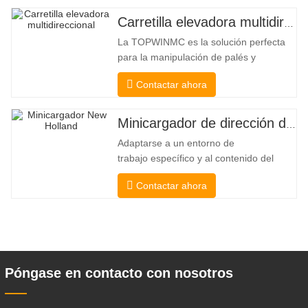
Carretilla elevadora multidireccional de carrocería ancha de 3,5 a 5 toneladas
La TOPWINMC es la solución perfecta
para la manipulación de palés y
mercancías largas. Una auténtica
Contactar ahora
carretilla elevadora dos en uno que
combina las ventajas de una carretilla
elevadora y una de carga lateral. Su
Minicargador de dirección deslizante barato
silencioso y ecológico motor eléctrico y
Adaptarse a un entorno de
la innovadora dirección HX de 360°
trabajo específico y al contenido del
permiten
trabajo De esta manera, se puede llevar
Contactar ahora
a cabo la pala, el apilamiento, la
elevación, la excavación, la perforación,
la trituración, el agarre, el empuje, el
aflojamiento del suelo, la excavación de
zanjas, la limpieza de avenidas . Un
Póngase en contacto con nosotros