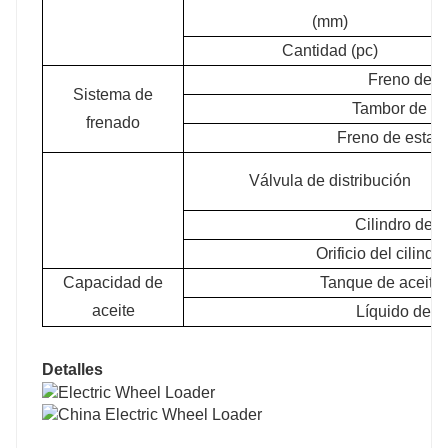
(mm)
Cantidad (pc)
Freno de se
Sistema de
Tambor de fr
frenado
Freno de estac
Válvula de distribución
Cilindro de 
Orificio del cilind
Capacidad de
Tanque de aceite h
aceite
Líquido de fr
Detalles