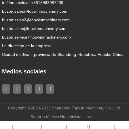
teléfono celular:
+8618963087209
buzón:
sales@topwinmachinery.com
buzón:
sales2@topwinmachinery.com
buzón:
allon@topwinmachinery.com
buzón:
service@topwinmachinery.com
La dirección de la empresa:
Ciudad de Jinan, provincia de Shandong, República Popular China
Medios sociales
Copyright © 2020-2025 Shandong Topwin Machinery Co., Ltd.
Soporte técnico:Huazhicloud
Index