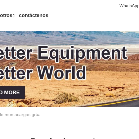
WhatsApp
otros
contáctenos
de montacargas grúa