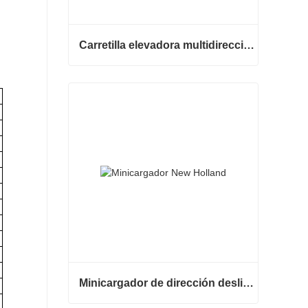
Carretilla elevadora multidireccional de carrocería ancha de 3,5 a 5 toneladas
Carretilla elevadora multidireccional de carrocería ancha de 3,5 a 5 toneladas
Contactar ahora
Minicargador de dirección deslizante barato