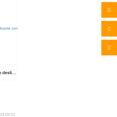
Minicargador de dirección deslizante a la venta
Minicargador de dirección deslizante a la venta
23-03-21