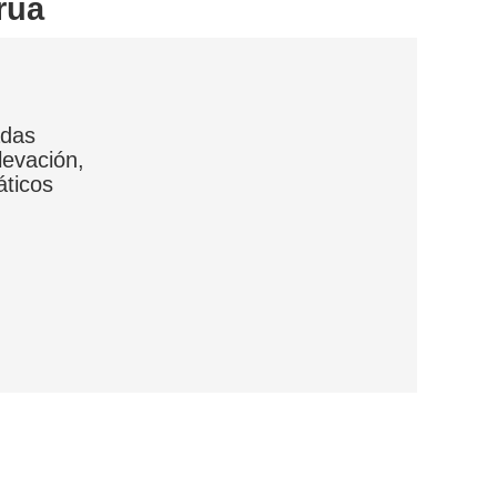
rúa
adas
levación,
áticos