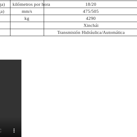
ga)
kilómetros por hora
18/20
ga)
mm/s
475/505
kg
4290
Xinchái
Transmisión Hidráulica/Automática