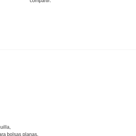
compartir:
illa,
ara bolsas planas,