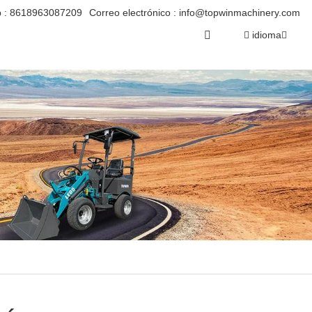
 :
8618963087209
Correo electrónico :
info@topwinmachinery.com
idioma