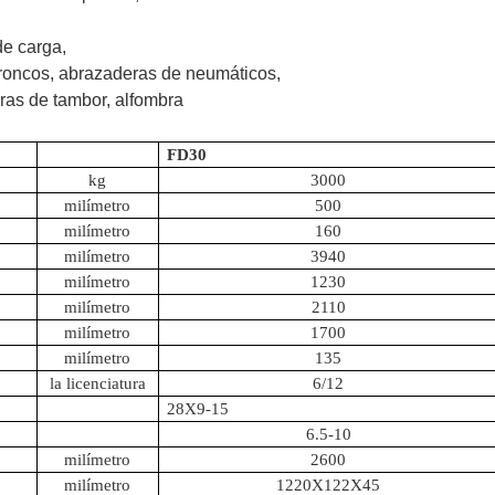
de carga,
troncos, abrazaderas de neumáticos,
eras de tambor, alfombra
FD30
kg
3000
milímetro
500
milímetro
160
milímetro
3940
milímetro
1230
milímetro
2110
milímetro
1700
milímetro
135
la licenciatura
6/12
28X9-15
6.5-10
milímetro
2600
milímetro
1220X122X45