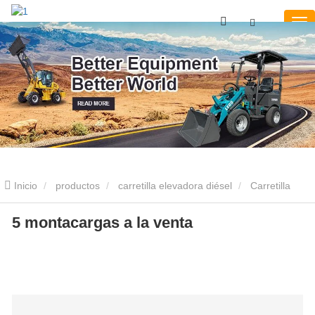
Inicio
productos
carretilla elevadora diésel
Carretilla
elevadora diésel 5T
5 montacargas a la venta
5 montacargas a la venta