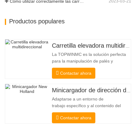
2023-03-21
Cómo utilizar correctamente las carretillas elevadoras eléctricas
Productos populares
Carretilla elevadora multidireccional de carrocería ancha de 3,5 a 5 toneladas
La TOPWINMC es la solución perfecta
para la manipulación de palés y
mercancías largas. Una auténtica
Contactar ahora
carretilla elevadora dos en uno que
combina las ventajas de una carretilla
elevadora y una de carga lateral. Su
Minicargador de dirección deslizante barato
silencioso y ecológico motor eléctrico y
Adaptarse a un entorno de
la innovadora dirección HX de 360°
trabajo específico y al contenido del
permiten
trabajo De esta manera, se puede llevar
Contactar ahora
a cabo la pala, el apilamiento, la
elevación, la excavación, la perforación,
la trituración, el agarre, el empuje, el