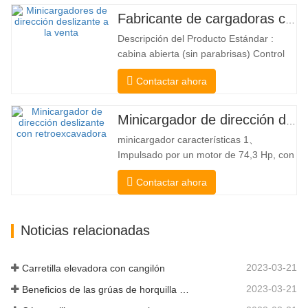
elevadora y una de carga lateral. Su
Fabricante de cargadoras compactas de China
silencioso y ecológico motor eléctrico y
Descripción del Producto Estándar :
la innovadora dirección HX de 360°
cabina abierta (sin parabrisas) Control
permiten…
Mecánico Acoplador y enganche rápido
Contactar ahora
tipo Bobcat Bomba hidráulica
americana Danfoss American Eaton
Motor Válvula multifuncional de Italia
Minicargador de dirección deslizante a la venta
Sistema de nivelación automática Freno
minicargador características 1、
hidráulico Cucharón estándar El
Impulsado por un motor de 74,3 Hp, con
cargador…
una fuerza de arranque del cucharón
Contactar ahora
excepcional de 3350 kg y una capacidad
de elevación excepcional de 3350 kg, el
alto rendimiento y la productividad a un
Noticias relacionadas
nuevo nivel. El nuevo modelo de flujo
alto tiene un mayor flujo…
2023-03-21
Carretilla elevadora con cangilón
2023-03-21
Beneficios de las grúas de horquilla elevadora