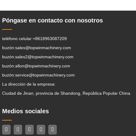
aflojamiento del suelo, la excavación de
zanjas, la limpieza de avenidas . Un
Póngase en contacto con nosotros
teléfono celular:
+8618963087209
buzón:
sales@topwinmachinery.com
buzón:
sales2@topwinmachinery.com
buzón:
allon@topwinmachinery.com
buzón:
service@topwinmachinery.com
La dirección de la empresa:
Ciudad de Jinan, provincia de Shandong, República Popular China
Medios sociales