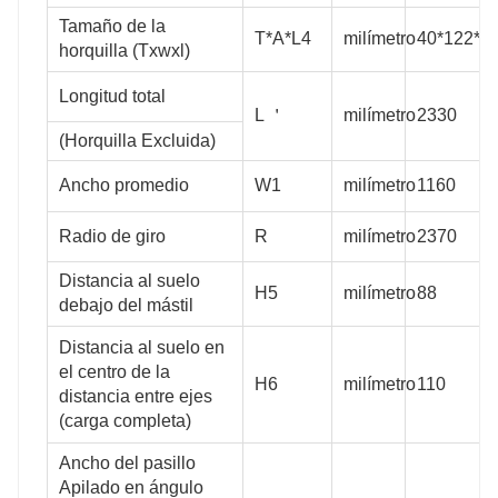
Tamaño de la
T*A*L4
milímetro
40*122*1
horquilla (Txwxl)
Longitud total
L
＇
milímetro
2330
(Horquilla Excluida)
Ancho promedio
W1
milímetro
1160
Radio de giro
R
milímetro
2370
Distancia al suelo
H5
milímetro
88
debajo del mástil
Distancia al suelo en
el centro de la
H6
milímetro
110
distancia entre ejes
(carga completa)
Ancho del pasillo
Apilado en ángulo