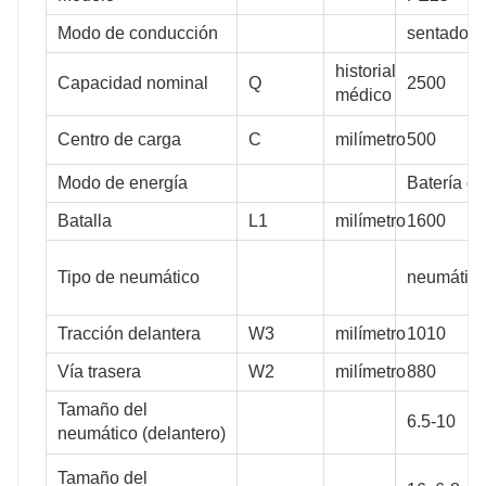
Modo de conducción
sentado
historial
Capacidad nominal
Q
2500
médico
Centro de carga
C
milímetro
500
Modo de energía
Batería de
Batalla
L1
milímetro
1600
Tipo de neumático
neumático
Tracción delantera
W3
milímetro
1010
Vía trasera
W2
milímetro
880
Tamaño del
6.5-10
neumático (delantero)
Tamaño del