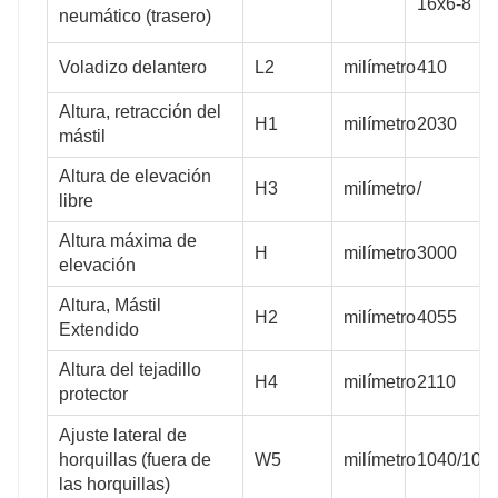
16x6-8
neumático (trasero)
Voladizo delantero
L2
milímetro
410
Altura, retracción del
H1
milímetro
2030
mástil
Altura de elevación
H3
milímetro
/
libre
Altura máxima de
H
milímetro
3000
elevación
Altura, Mástil
H2
milímetro
4055
Extendido
Altura del tejadillo
H4
milímetro
2110
protector
Ajuste lateral de
horquillas (fuera de
W5
milímetro
1040/100
las horquillas)