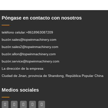
aflojamiento del suelo, la excavación de
zanjas, la limpieza de avenidas . Un
Póngase en contacto con nosotros
teléfono celular:
+8618963087209
buzón:
sales@topwinmachinery.com
buzón:
sales2@topwinmachinery.com
buzón:
allon@topwinmachinery.com
buzón:
service@topwinmachinery.com
La dirección de la empresa:
Ciudad de Jinan, provincia de Shandong, República Popular China
Medios sociales