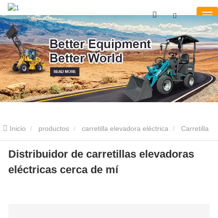
Inicio
productos
carretilla elevadora eléctrica
Carretilla
elevadora eléctrica 2500KG
Distribuidor de carretillas elevadoras
Distribuidor de carretillas elevadoras
eléctricas cerca de mí
eléctricas cerca de mí