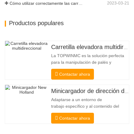
2023-03-21
Cómo utilizar correctamente las carretillas elevadoras eléctricas
Productos populares
Carretilla elevadora multidireccional de carrocería ancha de 3,5 a 5 toneladas
La TOPWINMC es la solución perfecta
para la manipulación de palés y
mercancías largas. Una auténtica
Contactar ahora
carretilla elevadora dos en uno que
combina las ventajas de una carretilla
elevadora y una de carga lateral. Su
Minicargador de dirección deslizante barato
silencioso y ecológico motor eléctrico y
Adaptarse a un entorno de
la innovadora dirección HX de 360°
trabajo específico y al contenido del
permiten
trabajo De esta manera, se puede llevar
Contactar ahora
a cabo la pala, el apilamiento, la
elevación, la excavación, la perforación,
la trituración, el agarre, el empuje, el