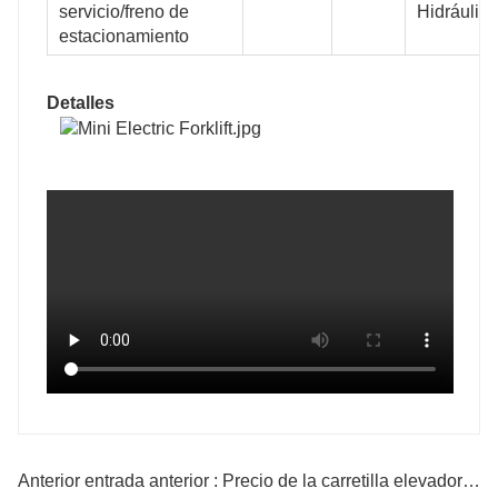
servicio/freno de
Hidráulic
estacionamiento
Detalles
Anterior entrada anterior : Precio de la carretilla elevadora eléctrica 2.5T