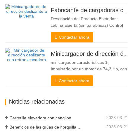
combina las ventajas de una carretilla
elevadora y una de carga lateral. Su
Fabricante de cargadoras compactas de China
silencioso y ecológico motor eléctrico y
Descripción del Producto Estándar :
la innovadora dirección HX de 360°
cabina abierta (sin parabrisas) Control
permiten…
Mecánico Acoplador y enganche rápido
Contactar ahora
tipo Bobcat Bomba hidráulica
americana Danfoss American Eaton
Motor Válvula multifuncional de Italia
Minicargador de dirección deslizante a la venta
Sistema de nivelación automática Freno
minicargador características 1、
hidráulico Cucharón estándar El
Impulsado por un motor de 74,3 Hp, con
cargador…
una fuerza de arranque del cucharón
Contactar ahora
excepcional de 3350 kg y una capacidad
de elevación excepcional de 3350 kg, el
alto rendimiento y la productividad a un
Noticias relacionadas
nuevo nivel. El nuevo modelo de flujo
alto tiene un mayor flujo…
2023-03-21
Carretilla elevadora con cangilón
2023-03-21
Beneficios de las grúas de horquilla elevadora