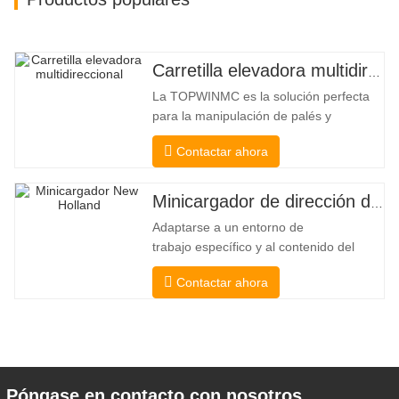
Carretilla elevadora multidireccional de carrocería ancha de 3,5 a 5 toneladas
La TOPWINMC es la solución perfecta
para la manipulación de palés y
mercancías largas. Una auténtica
Contactar ahora
carretilla elevadora dos en uno que
combina las ventajas de una carretilla
elevadora y una de carga lateral. Su
Minicargador de dirección deslizante barato
silencioso y ecológico motor eléctrico y
Adaptarse a un entorno de
la innovadora dirección HX de 360°
trabajo específico y al contenido del
permiten
trabajo De esta manera, se puede llevar
Contactar ahora
a cabo la pala, el apilamiento, la
elevación, la excavación, la perforación,
la trituración, el agarre, el empuje, el
aflojamiento del suelo, la excavación de
zanjas, la limpieza de avenidas . Un
Póngase en contacto con nosotros