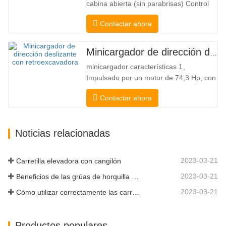
cabina abierta (sin parabrisas) Control
permiten…
Mecánico Acoplador y enganche rápido
Contactar ahora
tipo Bobcat Bomba hidráulica
americana Danfoss American Eaton
Motor Válvula multifuncional de Italia
Minicargador de dirección deslizante a la venta
Sistema de nivelación automática Freno
minicargador características 1、
hidráulico Cucharón estándar El
Impulsado por un motor de 74,3 Hp, con
cargador…
una fuerza de arranque del cucharón
Contactar ahora
excepcional de 3350 kg y una capacidad
de elevación excepcional de 3350 kg, el
alto rendimiento y la productividad a un
Noticias relacionadas
nuevo nivel. El nuevo modelo de flujo
alto tiene un mayor flujo…
2023-03-21
Carretilla elevadora con cangilón
2023-03-21
Beneficios de las grúas de horquilla elevadora
2023-03-21
Cómo utilizar correctamente las carretillas elevadoras eléctricas
Productos populares