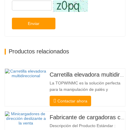
Enviar
Productos relacionados
Carretilla elevadora multidireccional de carrocería ancha de 3,5 a 5 toneladas
La TOPWINMC es la solución perfecta
para la manipulación de palés y
mercancías largas. Una auténtica
Contactar ahora
carretilla elevadora dos en uno que
combina las ventajas de una carretilla
elevadora y una de carga lateral. Su
Fabricante de cargadoras compactas de China
silencioso y ecológico motor eléctrico y
Descripción del Producto Estándar :
la innovadora dirección HX de 360°