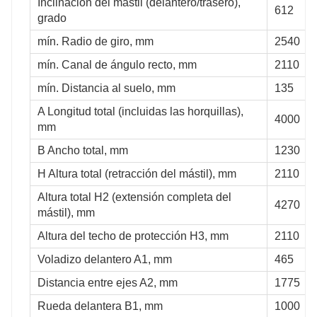
Inclinación del mástil (delantero/trasero),
612
grado
mín. Radio de giro, mm
2540
mín. Canal de ángulo recto, mm
2110
mín. Distancia al suelo, mm
135
A Longitud total (incluidas las horquillas),
4000
mm
B Ancho total, mm
1230
H Altura total (retracción del mástil), mm
2110
Altura total H2 (extensión completa del
4270
mástil), mm
Altura del techo de protección H3, mm
2110
Voladizo delantero A1, mm
465
Distancia entre ejes A2, mm
1775
Rueda delantera B1, mm
1000