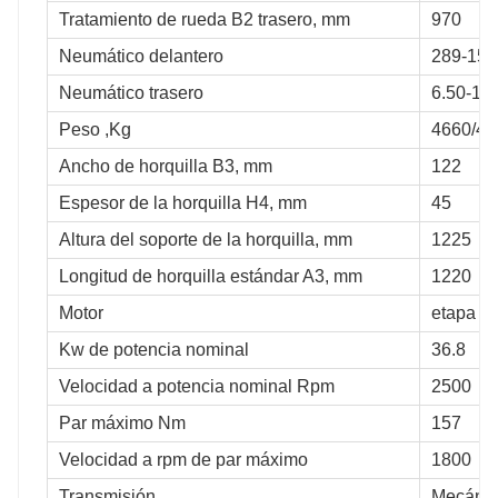
Tratamiento de rueda B2 trasero, mm
970
Neumático delantero
289-15
Neumático trasero
6.50-10
Peso ,Kg
4660/47
Ancho de horquilla B3, mm
122
Espesor de la horquilla H4, mm
45
Altura del soporte de la horquilla, mm
1225
Longitud de horquilla estándar A3, mm
1220
Motor
etapa c
Kw de potencia nominal
36.8
Velocidad a potencia nominal Rpm
2500
Par máximo Nm
157
Velocidad a rpm de par máximo
1800
Transmisión
Mecáni