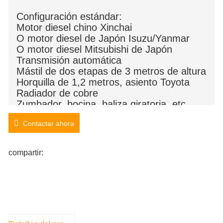
Configuración estándar:
Motor diesel chino Xinchai
O motor diesel de Japón Isuzu/Yanmar
O motor diesel Mitsubishi de Japón
Transmisión automática
Mástil de dos etapas de 3 metros de altura
Horquilla de 1,2 metros, asiento Toyota
Radiador de cobre
Zumbador, bocina, baliza giratoria, etc.
Con Llantas Neumáticas
Contactar ahora
Color Opcional
compartir: