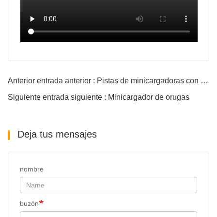
1714
1742
890
938
Anterior entrada anterior : Pistas de minicargadoras con zanjadora
Siguiente entrada siguiente : Minicargador de orugas
1462
1654
Deja tus mensajes
nombre
1782
1994
buzón
1830
2030