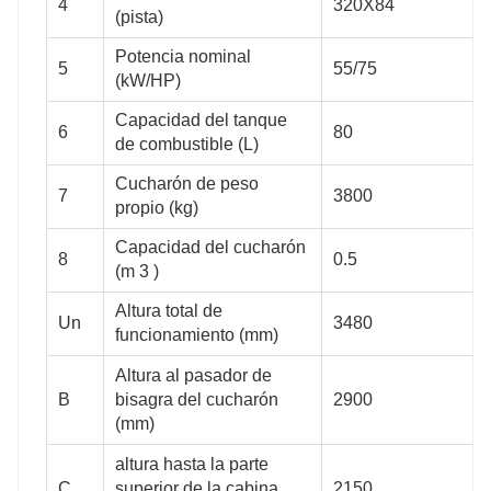
4
320X84
(pista)
75
88
Potencia nominal
5
55/75
(kW/HP)
Capacidad del tanque
320X84
320X84
6
80
de combustible (L)
Cucharón de peso
7
3800
propio (kg)
55/75
74/100
Capacidad del cucharón
8
0.5
(m 3 )
80
90
Altura total de
Un
3480
funcionamiento (mm)
Altura al pasador de
B
bisagra del cucharón
2900
3800
4500
(mm)
altura hasta la parte
C
superior de la cabina
2150