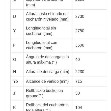
(mm)
0.5
0.55
Altura hasta el fondo del
D
2730
cucharón nivelado (mm)
Longitud total sin
3480
4070
Y
2750
cucharón (mm)
Longitud total con
F
3500
cucharón (mm)
Ángulo de descarga a la
2900
3150
G
40
altura máxima (° )
H
Altura de descarga (mm)
2230
Yo
Alcance de vertido (mm)
715
2150
2160
Rollback o bucket on
J
30
ground(° )
Rollback del cucharón a
K
104
2730
2983
toda altura (° )