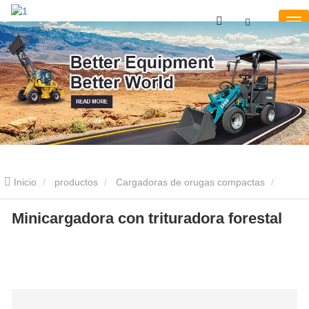
Inicio
productos
Cargadoras de orugas compactas
Minicargadora con trituradora forestal
Minicargadora con trituradora forestal