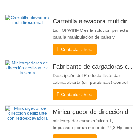
Carretilla elevadora multidireccional de carrocería ancha de 3,5 a 5 toneladas
La TOPWINMC es la solución perfecta
para la manipulación de palés y
mercancías largas. Una auténtica
Contactar ahora
carretilla elevadora dos en uno que
combina las ventajas de una carretilla
elevadora y una de carga lateral. Su
Fabricante de cargadoras compactas de China
silencioso y ecológico motor eléctrico y
Descripción del Producto Estándar :
la innovadora dirección HX de 360°
cabina abierta (sin parabrisas) Control
permiten…
Mecánico Acoplador y enganche rápido
Contactar ahora
tipo Bobcat Bomba hidráulica
americana Danfoss American Eaton
Motor Válvula multifuncional de Italia
Minicargador de dirección deslizante a la venta
Sistema de nivelación automática Freno
minicargador características 1、
hidráulico Cucharón estándar El
Impulsado por un motor de 74,3 Hp, con
cargador…
una fuerza de arranque del cucharón