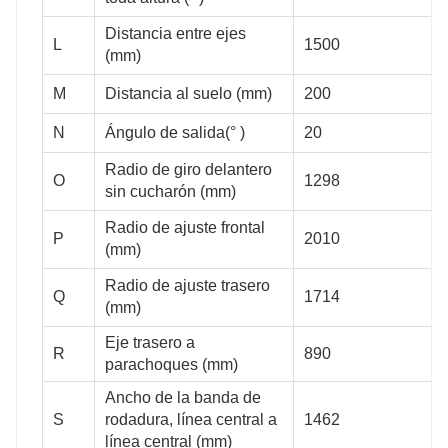
Distancia entre ejes
L
1500
(mm)
M
Distancia al suelo (mm)
200
2750
3000
N
Ángulo de salida(° )
20
Radio de giro delantero
O
1298
sin cucharón (mm)
Radio de ajuste frontal
P
2010
(mm)
3500
3700
Radio de ajuste trasero
Q
1714
(mm)
Eje trasero a
R
890
parachoques (mm)
40
40
Ancho de la banda de
S
rodadura, línea central a
1462
línea central (mm)