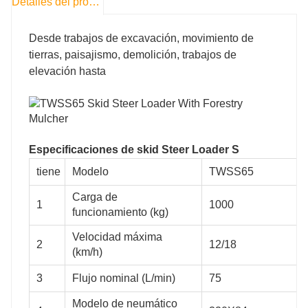
Detalles del producto
Desde trabajos de excavación, movimiento de
tierras, paisajismo, demolición, trabajos de
elevación hasta
Especificaciones de skid Steer
Loader S
tiene
Modelo
TWSS65
TWSS65
TWSS100
Carga de
1
1000
funcionamiento (kg)
1000
1200
Velocidad máxima
2
12/18
(km/h)
12/18
12/18
3
Flujo nominal (L/min)
75
Modelo de neumático