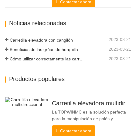
Contactar ahora
excepcional de 3350 kg y una capacidad
de elevación excepcional de 3350 kg, el
alto rendimiento y la productividad a un
Noticias relacionadas
nuevo nivel. El nuevo modelo de flujo
alto tiene un mayor flujo…
2023-03-21
Carretilla elevadora con cangilón
2023-03-21
Beneficios de las grúas de horquilla elevadora
2023-03-21
Cómo utilizar correctamente las carretillas elevadoras eléctricas
Productos populares
Carretilla elevadora multidireccional de carrocería ancha de 3,5 a 5 toneladas
La TOPWINMC es la solución perfecta
para la manipulación de palés y
mercancías largas. Una auténtica
Contactar ahora
carretilla elevadora dos en uno que