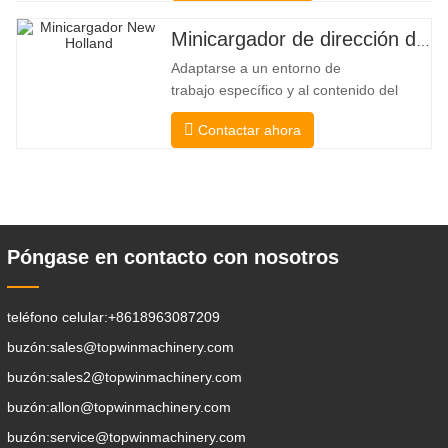
combina las ventajas de una carretilla
elevadora y una de carga lateral. Su
Minicargador de dirección deslizante barato
silencioso y ecológico motor eléctrico y
Adaptarse a un entorno de
la innovadora dirección HX de 360°
trabajo específico y al contenido del
permiten
trabajo De esta manera, se puede llevar
Contactar ahora
a cabo la pala, el apilamiento, la
elevación, la excavación, la perforación,
la trituración, el agarre, el empuje, el
aflojamiento del suelo, la excavación de
zanjas, la limpieza de avenidas . Un
Póngase en contacto con nosotros
teléfono celular:
+8618963087209
buzón:
sales@topwinmachinery.com
buzón:
sales2@topwinmachinery.com
buzón:
allon@topwinmachinery.com
buzón:
service@topwinmachinery.com