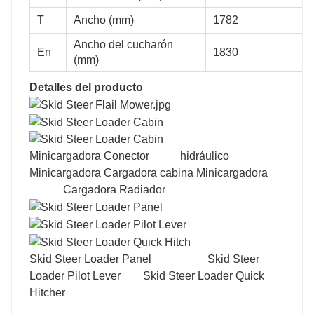
T
Ancho (mm)
1782
2230
2450
Ancho del cucharón
En
1830
(mm)
715
700
Detalles del producto
30
30
Minicargadora Conector hidráulico
Minicargadora Cargadora cabina Minicargadora
Cargadora Radiador
104
104
Skid Steer Loader Panel Skid Steer
Loader Pilot Lever Skid Steer Loader Quick
1500
1500
Hitcher