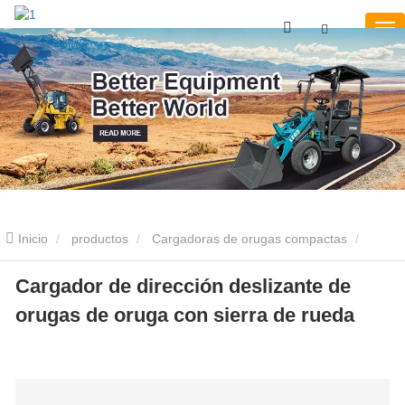
Inicio
productos
Cargadoras de orugas compactas
Cargador de dirección deslizante de orugas de oruga con sierra de
Cargador de dirección deslizante de
orugas de oruga con sierra de rueda
rueda