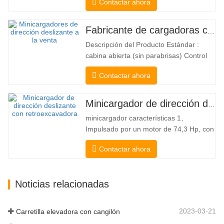
Contactar ahora
carretilla elevadora dos en uno que
combina las ventajas de una carretilla
elevadora y una de carga lateral. Su
Fabricante de cargadoras compactas de China
silencioso y ecológico motor eléctrico y
Descripción del Producto Estándar :
la innovadora dirección HX de 360°
cabina abierta (sin parabrisas) Control
permiten…
Mecánico Acoplador y enganche rápido
Contactar ahora
tipo Bobcat Bomba hidráulica
americana Danfoss American Eaton
Motor Válvula multifuncional de Italia
Minicargador de dirección deslizante a la venta
Sistema de nivelación automática Freno
minicargador características 1、
hidráulico Cucharón estándar El
Impulsado por un motor de 74,3 Hp, con
cargador…
una fuerza de arranque del cucharón
Contactar ahora
excepcional de 3350 kg y una capacidad
de elevación excepcional de 3350 kg, el
alto rendimiento y la productividad a un
Noticias relacionadas
nuevo nivel. El nuevo modelo de flujo
alto tiene un mayor flujo…
2023-03-21
Carretilla elevadora con cangilón