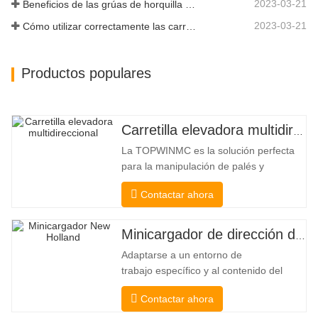
2023-03-21
Beneficios de las grúas de horquilla elevadora
2023-03-21
Cómo utilizar correctamente las carretillas elevadoras eléctricas
Productos populares
Carretilla elevadora multidireccional de carrocería ancha de 3,5 a 5 toneladas
La TOPWINMC es la solución perfecta
para la manipulación de palés y
mercancías largas. Una auténtica
Contactar ahora
carretilla elevadora dos en uno que
combina las ventajas de una carretilla
elevadora y una de carga lateral. Su
Minicargador de dirección deslizante barato
silencioso y ecológico motor eléctrico y
Adaptarse a un entorno de
la innovadora dirección HX de 360°
trabajo específico y al contenido del
permiten
trabajo De esta manera, se puede llevar
Contactar ahora
a cabo la pala, el apilamiento, la
elevación, la excavación, la perforación,