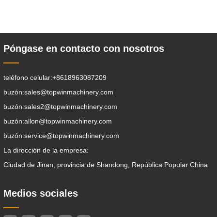
la trituración, el agarre, el empuje, el
aflojamiento del suelo, la excavación de
zanjas, la limpieza de avenidas . Un
Póngase en contacto con nosotros
teléfono celular:
+8618963087209
buzón:
sales@topwinmachinery.com
buzón:
sales2@topwinmachinery.com
buzón:
allon@topwinmachinery.com
buzón:
service@topwinmachinery.com
La dirección de la empresa:
Ciudad de Jinan, provincia de Shandong, República Popular China
Medios sociales