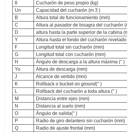
8
Cucharón de peso propio (kg)
Un
Capacidad del cucharón (m 3 )
B
Altura total de funcionamiento (mm)
C
Altura al pasador de bisagra del cucharón (m
D
altura hasta la parte superior de la cabina (m
Y
Altura hasta el fondo del cucharón nivelado (
F
Longitud total sin cucharón (mm)
G
Longitud total con cucharón (mm)
H
Ángulo de descarga a la altura máxima (° )
Yo
Altura de descarga (mm)
J
Alcance de vertido (mm)
K
Rollback o bucket on ground(° )
L
Rollback del cucharón a toda altura (° )
M
Distancia entre ejes (mm)
N
Distancia al suelo (mm)
O
Ángulo de salida(° )
P
Radio de giro delantero sin cucharón (mm)
Q
Radio de ajuste frontal (mm)