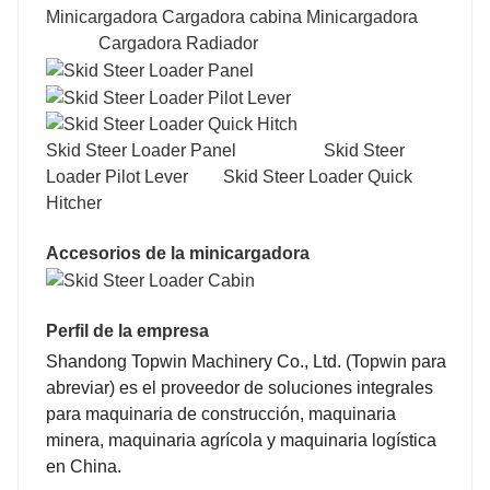
Minicargadora Cargadora cabina Minicargadora
200
200
Cargadora Radiador
20
20
Skid Steer Loader Panel Skid Steer
Loader Pilot Lever Skid Steer Loader Quick
Hitcher
Accesorios de la minicargadora
1298
1365
Perfil de la empresa
Shandong Topwin Machinery Co., Ltd. (Topwin para
abreviar)
es el proveedor de soluciones integrales
2010
2200
para maquinaria de construcción, maquinaria
minera, maquinaria agrícola y maquinaria logística
en China.