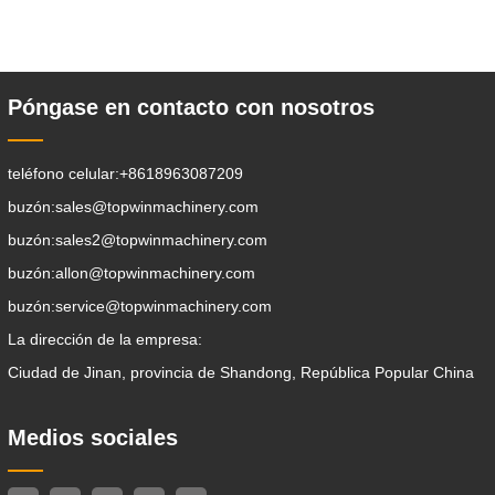
la trituración, el agarre, el empuje, el
aflojamiento del suelo, la excavación de
zanjas, la limpieza de avenidas . Un
Póngase en contacto con nosotros
teléfono celular:
+8618963087209
buzón:
sales@topwinmachinery.com
buzón:
sales2@topwinmachinery.com
buzón:
allon@topwinmachinery.com
buzón:
service@topwinmachinery.com
La dirección de la empresa:
Ciudad de Jinan, provincia de Shandong, República Popular China
Medios sociales