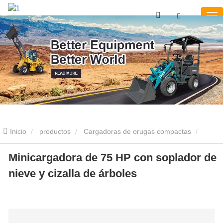
Inicio
productos
Cargadoras de orugas compactas
Minicargadora de 75 HP con soplador de nieve y cizalla de árboles
Minicargadora de 75 HP con soplador de
nieve y cizalla de árboles