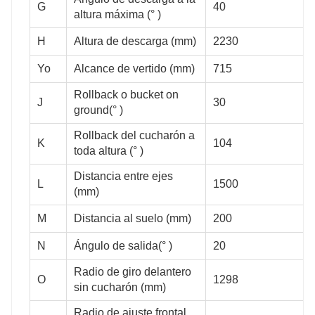
G
40
altura máxima (° )
H
Altura de descarga (mm)
2230
Yo
Alcance de vertido (mm)
715
2750
3000
Rollback o bucket on
J
30
ground(° )
Rollback del cucharón a
K
104
toda altura (° )
Distancia entre ejes
L
1500
3500
3700
(mm)
M
Distancia al suelo (mm)
200
N
Ángulo de salida(° )
20
Radio de giro delantero
40
40
O
1298
sin cucharón (mm)
Radio de ajuste frontal