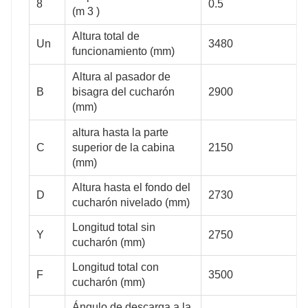
8
0.5
(m 3 )
0.5
0.55
Altura total de
Un
3480
funcionamiento (mm)
Altura al pasador de
3480
4070
B
bisagra del cucharón
2900
(mm)
altura hasta la parte
C
superior de la cabina
2150
2900
3150
(mm)
Altura hasta el fondo del
D
2730
cucharón nivelado (mm)
Longitud total sin
2150
2160
Y
2750
cucharón (mm)
Longitud total con
F
3500
cucharón (mm)
2730
2983
Ángulo de descarga a la