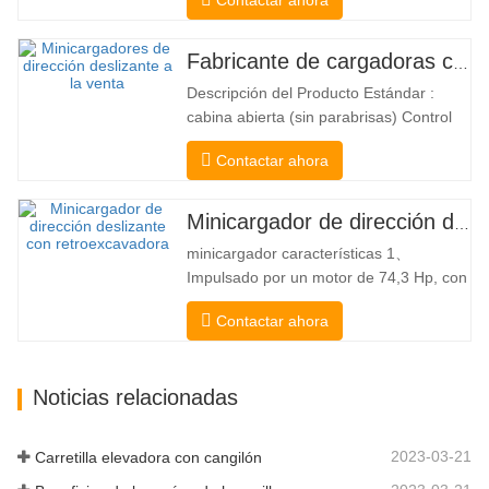
carretilla elevadora dos en uno que
combina las ventajas de una carretilla
elevadora y una de carga lateral. Su
Fabricante de cargadoras compactas de China
silencioso y ecológico motor eléctrico y
Descripción del Producto Estándar :
la innovadora dirección HX de 360°
cabina abierta (sin parabrisas) Control
permiten…
Mecánico Acoplador y enganche rápido
Contactar ahora
tipo Bobcat Bomba hidráulica
americana Danfoss American Eaton
Motor Válvula multifuncional de Italia
Minicargador de dirección deslizante a la venta
Sistema de nivelación automática Freno
minicargador características 1、
hidráulico Cucharón estándar El
Impulsado por un motor de 74,3 Hp, con
cargador…
una fuerza de arranque del cucharón
Contactar ahora
excepcional de 3350 kg y una capacidad
de elevación excepcional de 3350 kg, el
alto rendimiento y la productividad a un
Noticias relacionadas
nuevo nivel. El nuevo modelo de flujo
alto tiene un mayor flujo…
2023-03-21
Carretilla elevadora con cangilón