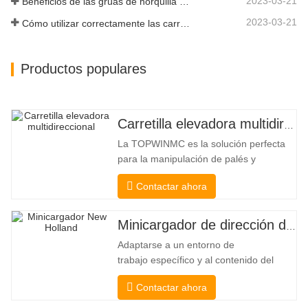
2023-03-21
Beneficios de las grúas de horquilla elevadora
2023-03-21
Cómo utilizar correctamente las carretillas elevadoras eléctricas
Productos populares
Carretilla elevadora multidireccional de carrocería ancha de 3,5 a 5 toneladas
La TOPWINMC es la solución perfecta
para la manipulación de palés y
mercancías largas. Una auténtica
Contactar ahora
carretilla elevadora dos en uno que
combina las ventajas de una carretilla
elevadora y una de carga lateral. Su
Minicargador de dirección deslizante barato
silencioso y ecológico motor eléctrico y
Adaptarse a un entorno de
la innovadora dirección HX de 360°
trabajo específico y al contenido del
permiten
trabajo De esta manera, se puede llevar
Contactar ahora
a cabo la pala, el apilamiento, la
elevación, la excavación, la perforación,