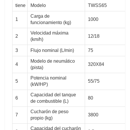
tiene
Modelo
TWSS65
75
88
Carga de
1
1000
funcionamiento (kg)
Velocidad máxima
320X84
320X84
2
12/18
(km/h)
3
Flujo nominal (L/min)
75
55/75
74/100
Modelo de neumático
4
320X84
(pista)
Potencia nominal
5
55/75
80
90
(kW/HP)
Capacidad del tanque
6
80
de combustible (L)
3800
4500
Cucharón de peso
7
3800
propio (kg)
Capacidad del cucharón