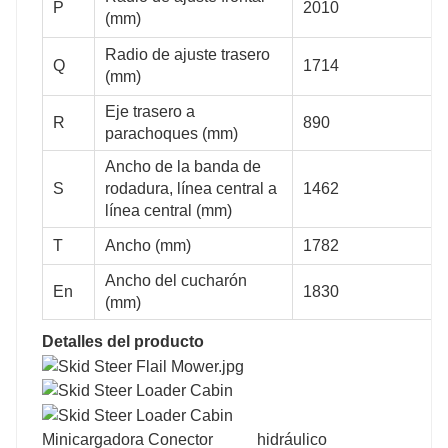
P
2010
(mm)
2230
2450
Radio de ajuste trasero
Q
1714
(mm)
Eje trasero a
715
700
R
890
parachoques (mm)
Ancho de la banda de
S
rodadura, línea central a
1462
línea central (mm)
30
30
T
Ancho (mm)
1782
Ancho del cucharón
En
1830
(mm)
104
104
Detalles del producto
1500
1500
Minicargadora Conector hidráulico