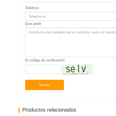
Teléfono
Qué pedir
El código de verificación
Enviar
 del brazo (mm)
Grosor del brazo (mm)
Peso (kg)
Productos relacionados
70
420