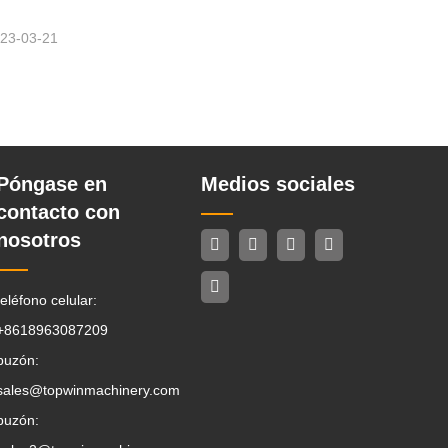
23-03-21
Póngase en
Medios sociales
contacto con
nosotros
teléfono celular:
+8618963087209
buzón:
sales@topwinmachinery.com
buzón: