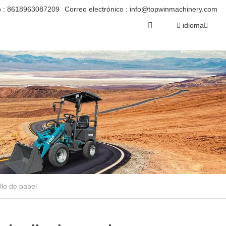
 :
8618963087209
Correo electrónico :
info@topwinmachinery.com
idioma
llo de papel