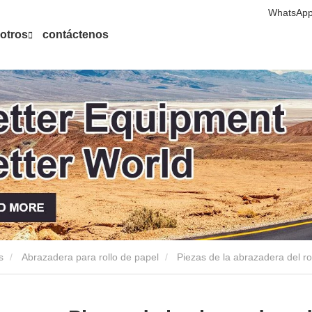
WhatsApp
otros
contáctenos
s
Abrazadera para rollo de papel
Piezas de la abrazadera del ro