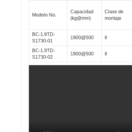
Capacidad
Clase de
Modelo No.
(kg@mm)
montaje
BC-1.9TD-
1900@500
II
S1730-01
BC-1.9TD-
1900@500
II
S1730-02