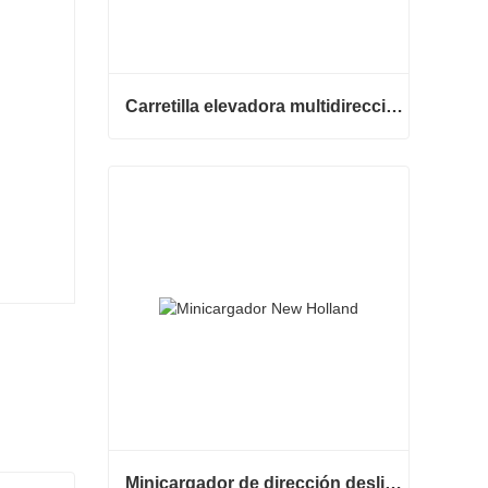
Carretilla elevadora multidireccional de carrocería ancha de 3,5 a 5 toneladas
Carretilla elevadora multidireccional de carrocería ancha de 3,5 a 5 toneladas
Contactar ahora
Minicargador de dirección deslizante barato