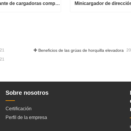
Fabricante de cargadoras compactas de China
Fabricante de cargadoras compactas de China
tar ahora
Contactar ahora
-21
20
Beneficios de las grúas de horquilla elevadora
-21
Sobre nosotros
Certificación
Perfil de la empresa