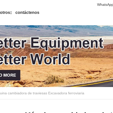
WhatsApp
otros
contáctenos
ina cambiadora de traviesas Excavadora ferroviaria