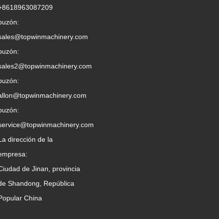
+8618963087209
buzón:
sales@topwinmachinery.com
buzón:
sales2@topwinmachinery.com
buzón:
allon@topwinmachinery.com
buzón:
service@topwinmachinery.com
La dirección de la
empresa:
Ciudad de Jinan, provincia
de Shandong, República
Popular China