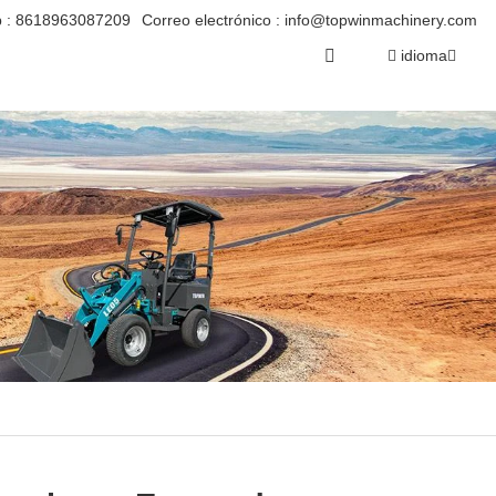
 :
8618963087209
Correo electrónico :
info@topwinmachinery.com
idioma