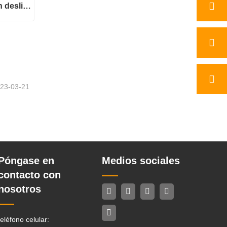
Minicargador de dirección deslizante a la venta
Minicargador de dirección deslizante a la venta
23-03-21
Póngase en
Medios sociales
contacto con
nosotros
teléfono celular: