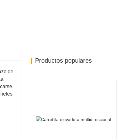
Productos populares
lazo de
La
ncarse
rieles.