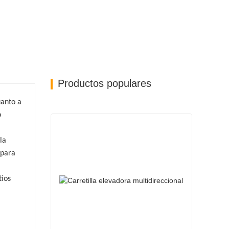
Productos populares
uanto a
o
la
 para
tios