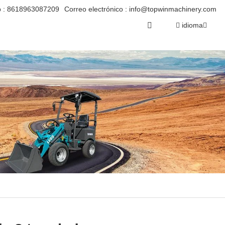
 :
8618963087209
Correo electrónico :
info@topwinmachinery.com
idioma