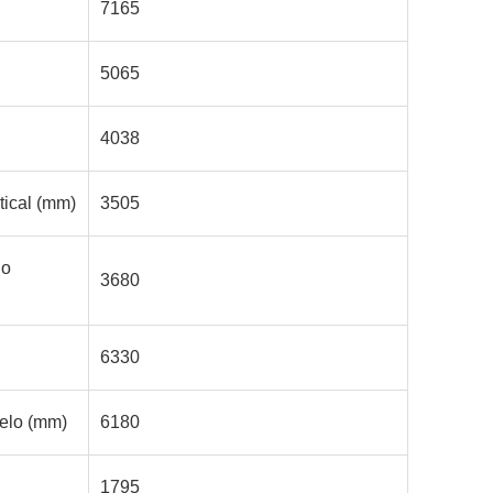
7165
5065
4038
tical (mm)
3505
no
3680
6330
uelo (mm)
6180
1795