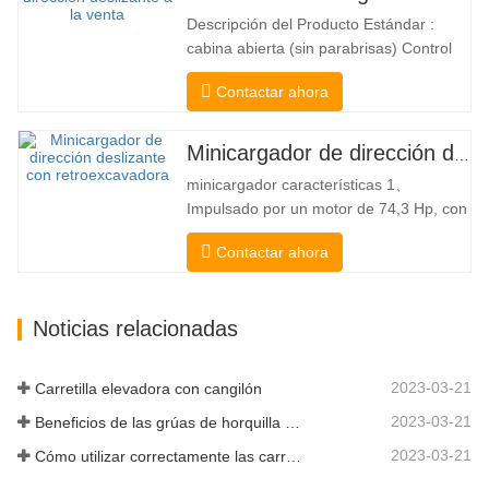
silencioso y ecológico motor eléctrico y
Descripción del Producto Estándar :
la innovadora dirección HX de 360°
cabina abierta (sin parabrisas) Control
permiten…
Mecánico Acoplador y enganche rápido
Contactar ahora
tipo Bobcat Bomba hidráulica
americana Danfoss American Eaton
Motor Válvula multifuncional de Italia
Minicargador de dirección deslizante a la venta
Sistema de nivelación automática Freno
minicargador características 1、
hidráulico Cucharón estándar El
Impulsado por un motor de 74,3 Hp, con
cargador…
una fuerza de arranque del cucharón
Contactar ahora
excepcional de 3350 kg y una capacidad
de elevación excepcional de 3350 kg, el
alto rendimiento y la productividad a un
Noticias relacionadas
nuevo nivel. El nuevo modelo de flujo
alto tiene un mayor flujo…
2023-03-21
Carretilla elevadora con cangilón
2023-03-21
Beneficios de las grúas de horquilla elevadora
2023-03-21
Cómo utilizar correctamente las carretillas elevadoras eléctricas