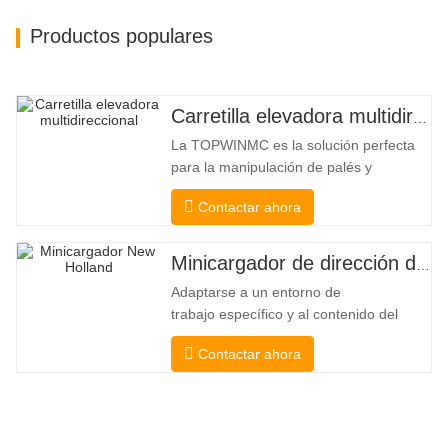
Productos populares
Carretilla elevadora multidireccional de carrocería ancha de 3,5 a 5 toneladas
La TOPWINMC es la solución perfecta
para la manipulación de palés y
mercancías largas. Una auténtica
Contactar ahora
carretilla elevadora dos en uno que
combina las ventajas de una carretilla
elevadora y una de carga lateral. Su
Minicargador de dirección deslizante barato
silencioso y ecológico motor eléctrico y
Adaptarse a un entorno de
la innovadora dirección HX de 360°
trabajo específico y al contenido del
permiten
trabajo De esta manera, se puede llevar
Contactar ahora
a cabo la pala, el apilamiento, la
elevación, la excavación, la perforación,
la trituración, el agarre, el empuje, el
aflojamiento del suelo, la excavación de
zanjas, la limpieza de avenidas . Un