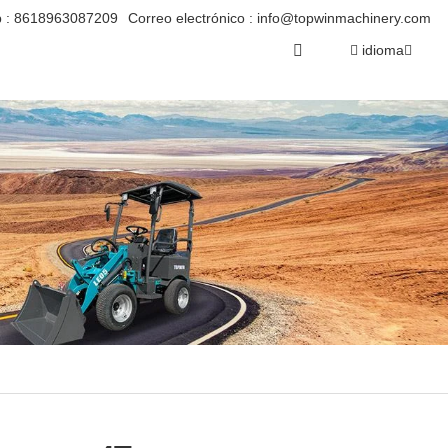
 :
8618963087209
Correo electrónico :
info@topwinmachinery.com
idioma