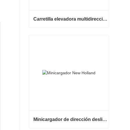
Carretilla elevadora multidireccional de carrocería ancha de 3,5 a 5 toneladas
Carretilla elevadora multidireccional de carrocería ancha de 3,5 a 5 toneladas
Contactar ahora
Minicargador de dirección deslizante barato