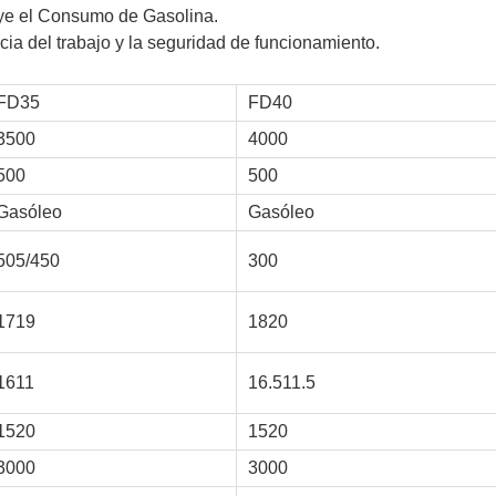
nuye el Consumo de Gasolina.
acia del trabajo y la seguridad de funcionamiento.
FD35
FD40
3500
4000
500
500
Gasóleo
Gasóleo
505/450
300
1719
1820
1611
16.511.5
1520
1520
3000
3000