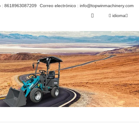
 :
8618963087209
Correo electrónico :
info@topwinmachinery.com
idioma