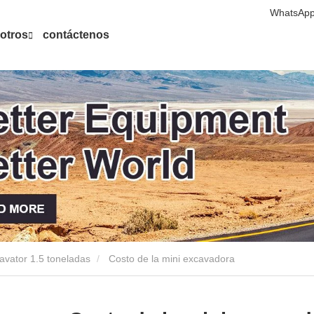
WhatsApp
otros
contáctenos
avator 1.5 toneladas
Costo de la mini excavadora