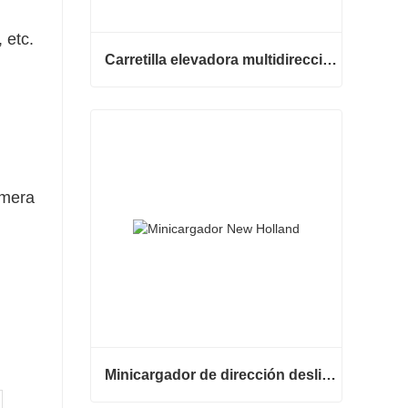
 etc.
Carretilla elevadora multidireccional de carrocería ancha de 3,5 a 5 toneladas
Carretilla elevadora multidireccional de carrocería ancha de 3,5 a 5 toneladas
Contactar ahora
imera
Minicargador de dirección deslizante barato