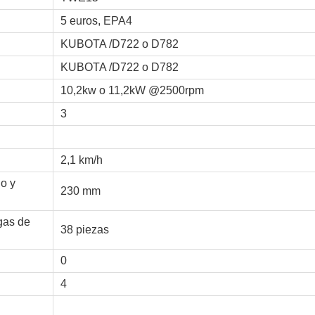
5 euros, EPA4
KUBOTA /D722 o ​​D782
KUBOTA /D722 o ​​D782
10,2kw o ​​11,2kW @2500rpm
3
2,1 km/h
o y
230 mm
gas de
38 piezas
0
4