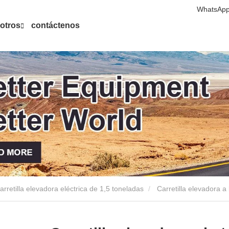
WhatsApp
otros
contáctenos
arretilla elevadora eléctrica de 1,5 toneladas
Carretilla elevadora a 