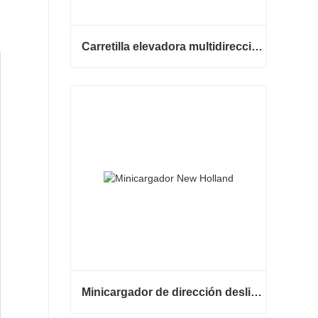
Carretilla elevadora multidireccional de carrocería ancha de 3,5 a 5 toneladas
Carretilla elevadora multidireccional de carrocería ancha de 3,5 a 5 toneladas
Contactar ahora
Minicargador de dirección deslizante barato