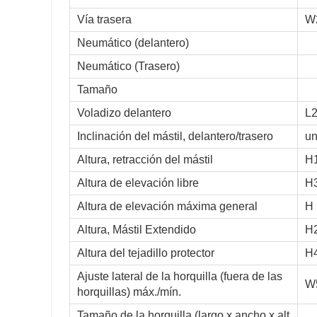
Vía trasera
W
Neumático (delantero)
Neumático (Trasero)
Tamaño
Voladizo delantero
L
Inclinación del mástil, delantero/trasero
un
Altura, retracción del mástil
H
Altura de elevación libre
H
Altura de elevación máxima general
H
Altura, Mástil Extendido
H
Altura del tejadillo protector
H
Ajuste lateral de la horquilla (fuera de las
W
horquillas) máx./mín.
Tamaño de la horquilla (largo x ancho x alt