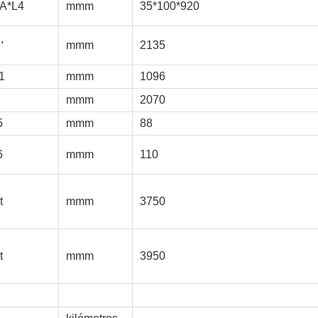
A*L4
mmm
35*100*920
＇
mmm
2135
1
mmm
1096
mmm
2070
5
mmm
88
6
mmm
110
t
mmm
3750
t
mmm
3950