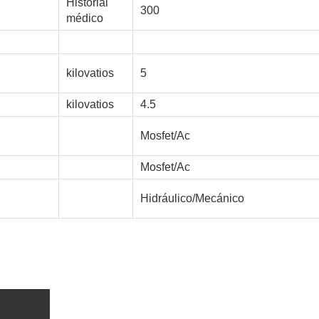
Historial
300
médico
kilovatios
5
kilovatios
4.5
Mosfet/Ac
Mosfet/Ac
Hidráulico/Mecánico