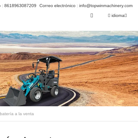
 :
8618963087209
Correo electrónico :
info@topwinmachinery.com
idioma
batería a la venta