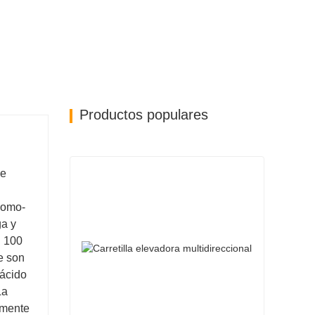
Productos populares
de
plomo-
ga y
l 100
e son
-ácido
La
amente