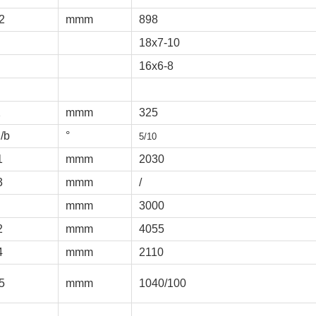
2
mmm
898
18x7-10
16x6-8
2
mmm
325
/b
°
5/10
1
mmm
2030
3
mmm
/
mmm
3000
2
mmm
4055
4
mmm
2110
5
mmm
1040/100