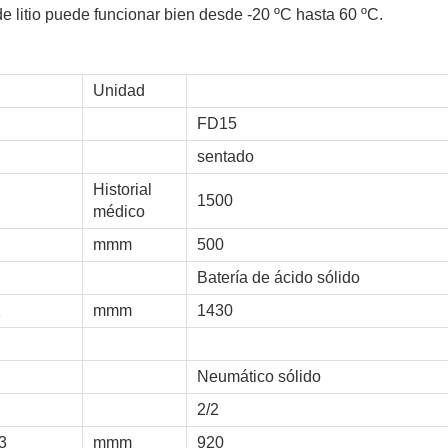
de litio puede funcionar bien desde -20 ºC hasta 60 ºC.
Unidad
FD15
sentado
Historial
1500
médico
mmm
500
Batería de ácido sólido
1
mmm
1430
Neumático sólido
2/2
3
mmm
920