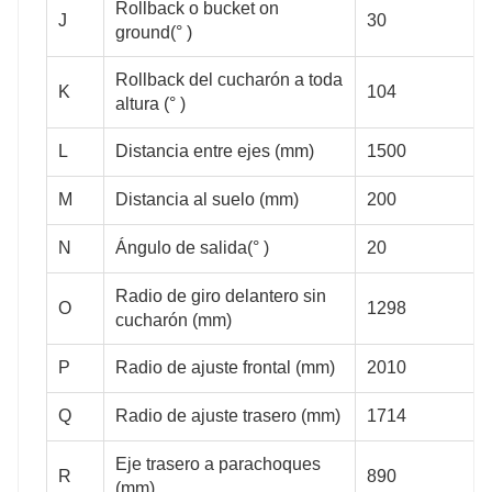
Rollback o bucket on
J
30
ground(° )
Rollback del cucharón a toda
K
104
altura (° )
2750
3000
L
Distancia entre ejes (mm)
1500
M
Distancia al suelo (mm)
200
N
Ángulo de salida(° )
20
3500
3700
Radio de giro delantero sin
O
1298
cucharón (mm)
P
Radio de ajuste frontal (mm)
2010
Q
Radio de ajuste trasero (mm)
1714
40
40
Eje trasero a parachoques
R
890
(mm)