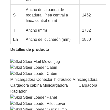
2230
2450
Ancho de la banda de
S
rodadura, línea central a
1462
línea central (mm)
715
700
T
Ancho (mm)
1782
En
Ancho del cucharón (mm)
1830
Detalles de producto
30
30
Minicargadora Conector hidráulico Minicargadora
104
104
Cargadora cabina Minicargadora Cargadora
Radiador
1500
1500