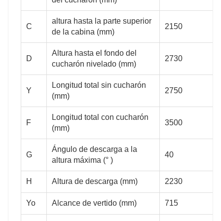
0.5
0.55
altura hasta la parte superior
C
2150
de la cabina (mm)
Altura hasta el fondo del
D
2730
3480
4070
cucharón nivelado (mm)
Longitud total sin cucharón
Y
2750
(mm)
2900
3150
Longitud total con cucharón
F
3500
(mm)
Ángulo de descarga a la
G
40
altura máxima (° )
2150
2160
H
Altura de descarga (mm)
2230
Yo
Alcance de vertido (mm)
715
2730
2983