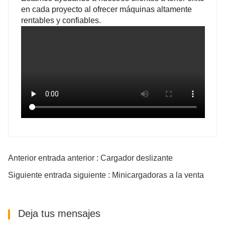
en cada proyecto al ofrecer máquinas altamente
1714
1742
rentables y confiables.
890
938
1462
1654
Anterior entrada anterior : Cargador deslizante
Siguiente entrada siguiente : Minicargadoras a la venta
1782
1994
Deja tus mensajes
1830
2030