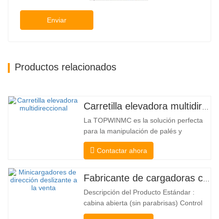
Enviar
Productos relacionados
Carretilla elevadora multidireccional de carrocería ancha de 3,5 a 5 toneladas
La TOPWINMC es la solución perfecta
para la manipulación de palés y
mercancías largas. Una auténtica
Contactar ahora
carretilla elevadora dos en uno que
combina las ventajas de una carretilla
elevadora y una de carga lateral. Su
Fabricante de cargadoras compactas de China
silencioso y ecológico motor eléctrico y
Descripción del Producto Estándar :
la innovadora dirección HX de 360°
cabina abierta (sin parabrisas) Control
permiten…
Mecánico Acoplador y enganche rápido