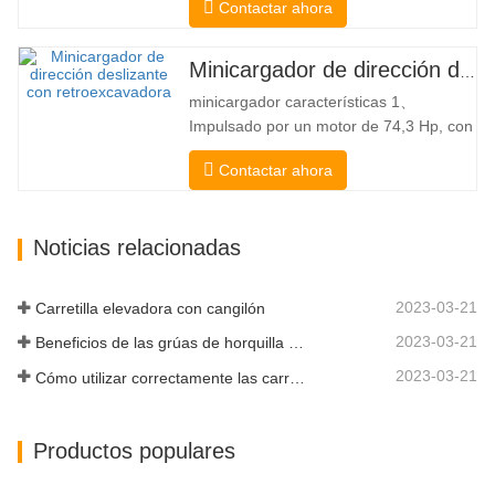
Contactar ahora
tipo Bobcat Bomba hidráulica
americana Danfoss American Eaton
Motor Válvula multifuncional de Italia
Minicargador de dirección deslizante a la venta
Sistema de nivelación automática Freno
minicargador características 1、
hidráulico Cucharón estándar El
Impulsado por un motor de 74,3 Hp, con
cargador…
una fuerza de arranque del cucharón
Contactar ahora
excepcional de 3350 kg y una capacidad
de elevación excepcional de 3350 kg, el
alto rendimiento y la productividad a un
Noticias relacionadas
nuevo nivel. El nuevo modelo de flujo
alto tiene un mayor flujo…
2023-03-21
Carretilla elevadora con cangilón
2023-03-21
Beneficios de las grúas de horquilla elevadora
2023-03-21
Cómo utilizar correctamente las carretillas elevadoras eléctricas
Productos populares