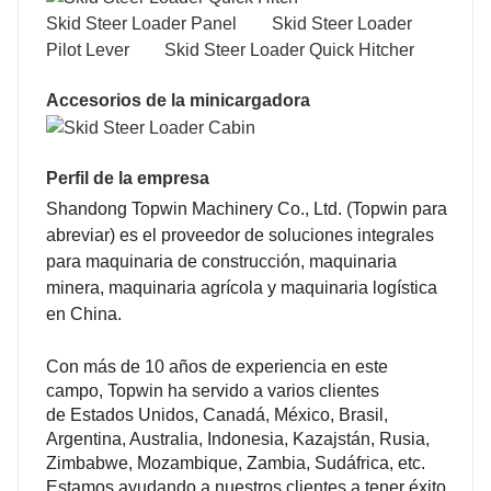
Skid Steer Loader Panel Skid Steer Loader
200
200
Pilot Lever Skid Steer Loader Quick Hitcher
Accesorios de la minicargadora
20
20
Perfil de la empresa
Shandong Topwin Machinery Co., Ltd. (Topwin para
abreviar)
es el proveedor de soluciones integrales
para maquinaria de construcción, maquinaria
1298
1365
minera, maquinaria agrícola y maquinaria logística
en China.
Con más de 10 años de experiencia en este
campo, Topwin ha servido a varios clientes
2010
2200
de Estados Unidos, Canadá, México, Brasil,
Argentina, Australia, Indonesia, Kazajstán, Rusia,
Zimbabwe, Mozambique, Zambia, Sudáfrica, etc.
Estamos ayudando a nuestros clientes a tener éxito