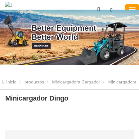
Inicio
productos
Minicargadora Cargador
Minicargadora
de ruedas de 100Hp
Minicargador Dingo
Minicargador Dingo