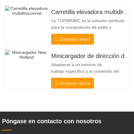
Carretilla elevadora multidireccional de carrocería ancha de 3,5 a 5 toneladas
La TOPWINMC es la solución perfecta
para la manipulación de palés y
mercancías largas. Una auténtica
Contactar ahora
carretilla elevadora dos en uno que
combina las ventajas de una carretilla
elevadora y una de carga lateral. Su
Minicargador de dirección deslizante barato
silencioso y ecológico motor eléctrico y
Adaptarse a un entorno de
la innovadora dirección HX de 360°
trabajo específico y al contenido del
permiten
trabajo De esta manera, se puede llevar
Contactar ahora
a cabo la pala, el apilamiento, la
elevación, la excavación, la perforación,
la trituración, el agarre, el empuje, el
aflojamiento del suelo, la excavación de
zanjas, la limpieza de avenidas . Un
Póngase en contacto con nosotros