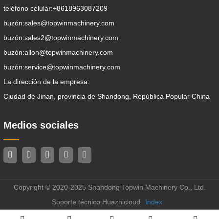
teléfono celular:
+8618963087209
buzón:
sales@topwinmachinery.com
buzón:
sales2@topwinmachinery.com
buzón:
allon@topwinmachinery.com
buzón:
service@topwinmachinery.com
La dirección de la empresa:
Ciudad de Jinan, provincia de Shandong, República Popular China
Medios sociales
Copyright © 2020-2025 Shandong Topwin Machinery Co., Ltd.
Soporte técnico:Huazhicloud
Index