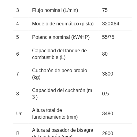
3
Flujo nominal (L/min)
75
75
88
4
Modelo de neumático (pista)
320X84
320X84
320X84
5
Potencia nominal (kW/HP)
55/75
Capacidad del tanque de
6
80
combustible (L)
55/75
74/100
Cucharón de peso propio
7
3800
(kg)
80
90
Capacidad del cucharón (m
8
0.5
3 )
Altura total de
Un
3480
3800
4500
funcionamiento (mm)
Altura al pasador de bisagra
B
2900
del cucharón (mm)