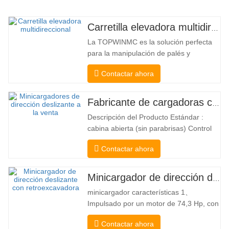
Carretilla elevadora multidireccional de carrocería ancha de 3,5 a 5 toneladas
La TOPWINMC es la solución perfecta
para la manipulación de palés y
mercancías largas. Una auténtica
Contactar ahora
carretilla elevadora dos en uno que
combina las ventajas de una carretilla
elevadora y una de carga lateral. Su
Fabricante de cargadoras compactas de China
silencioso y ecológico motor eléctrico y
Descripción del Producto Estándar :
la innovadora dirección HX de 360°
cabina abierta (sin parabrisas) Control
permiten…
Mecánico Acoplador y enganche rápido
Contactar ahora
tipo Bobcat Bomba hidráulica
americana Danfoss American Eaton
Motor Válvula multifuncional de Italia
Minicargador de dirección deslizante a la venta
Sistema de nivelación automática Freno
minicargador características 1、
hidráulico Cucharón estándar El
Impulsado por un motor de 74,3 Hp, con
cargador…
una fuerza de arranque del cucharón
Contactar ahora
excepcional de 3350 kg y una capacidad