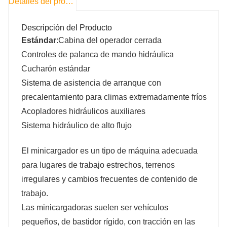
Detalles del producto
Descripción del Producto
Estándar
:Cabina del operador cerrada
Controles de palanca de mando hidráulica
Cucharón estándar
Sistema de asistencia de arranque con
precalentamiento para climas extremadamente fríos
Acopladores hidráulicos auxiliares
Sistema hidráulico de alto flujo
TWS100
TWSS65
TWSS100
El minicargador es un tipo de máquina adecuada
para lugares de trabajo estrechos, terrenos
1200
1000
1200
irregulares y cambios frecuentes de contenido de
trabajo.
18/12
18/12
18/12
Las minicargadoras suelen ser vehículos
pequeños, de bastidor rígido, con tracción en las