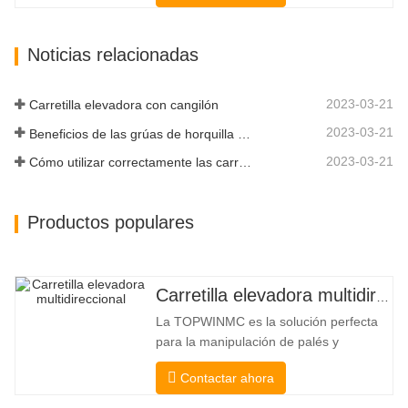
de elevación excepcional de 3350 kg, el
alto rendimiento y la productividad a un
Noticias relacionadas
nuevo nivel. El nuevo modelo de flujo
alto tiene un mayor flujo…
2023-03-21
Carretilla elevadora con cangilón
2023-03-21
Beneficios de las grúas de horquilla elevadora
2023-03-21
Cómo utilizar correctamente las carretillas elevadoras eléctricas
Productos populares
Carretilla elevadora multidireccional de carrocería ancha de 3,5 a 5 toneladas
La TOPWINMC es la solución perfecta
para la manipulación de palés y
mercancías largas. Una auténtica
Contactar ahora
carretilla elevadora dos en uno que
combina las ventajas de una carretilla