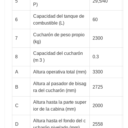
5
29,5/40
3
P)
Capacidad del tanque de
s
6
60
combustible (L)
c
Cucharón de peso propio
2880
2750
3000
7
2300
3
(kg)
Capacidad del cucharón
8
0.3
0
(m 3 )
A
Altura operativa total (mm)
3300
3
3580
3500
3700
Altura al pasador de bisag
B
2725
3
ra del cucharón (mm)
Altura hasta la parte super
C
2000
2
ior de la cabina (mm)
40
40
40
Altura hasta el fondo del c
D
2558
2
ucharón nivelado (mm)