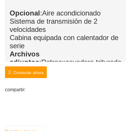
Opcional
:Aire acondicionado
Sistema de transmisión de 2
velocidades
Cabina equipada con calentador de
serie
Archivos
adjuntos
:Retroexcavadora,trituradora,
angular,barrena,barredora,
Contactar ahora
horquilla para paletas,
Cucharón
combinado, cortacésped, cortador
compartir:
de asfalto y más