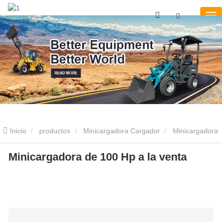
Inicio
productos
Minicargadora Cargador
Minicargadora
de ruedas de 100Hp
Minicargadora de 100 Hp a la venta
Minicargadora de 100 Hp a la venta