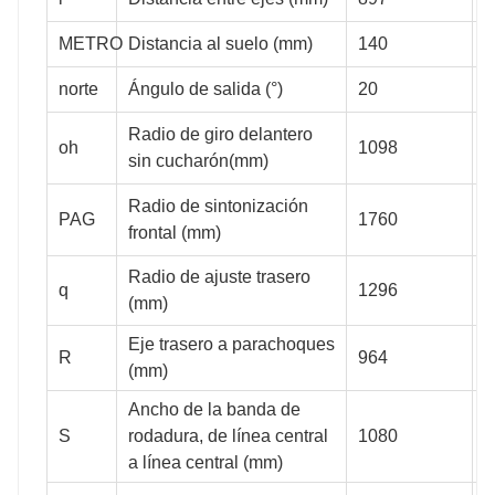
205
200
200
METRO
Distancia al suelo (mm)
140
1
norte
Ángulo de salida (°)
20
2
20
20
20
Radio de giro delantero
oh
1098
1
sin cucharón(mm)
Radio de sintonización
PAG
1760
1
frontal (mm)
1278
1298
1365
Radio de ajuste trasero
q
1296
1
(mm)
Eje trasero a parachoques
R
964
1
(mm)
Ancho de la banda de
2144
2010
2200
S
rodadura, de línea central
1080
1
a línea central (mm)