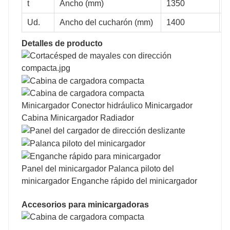
t
Ancho (mm)
1350
1
1857
1714
1742
Ud.
Ancho del cucharón (mm)
1400
1
Detalles de producto
1082
890
938
Minicargador Conector hidráulico Minicargador
Cabina Minicargador Radiador
1500
1462
1654
Panel del minicargador Palanca piloto del
minicargador Enganche rápido del minicargador
1880
1782
1994
Accesorios para minicargadoras
1880
1830
2030