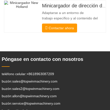
elevadora y una de carga lateral. Su
Minicargador de dirección deslizante barato
silencioso y ecológico motor eléctrico y
Adaptarse a un entorno de
la innovadora dirección HX de 360°
trabajo específico y al contenido del
permiten
trabajo De esta manera, se puede llevar
Contactar ahora
a cabo la pala, el apilamiento, la
elevación, la excavación, la perforación,
la trituración, el agarre, el empuje, el
aflojamiento del suelo, la excavación de
zanjas, la limpieza de avenidas . Un
Póngase en contacto con nosotros
teléfono celular:
+8618963087209
buzón:
sales@topwinmachinery.com
buzón:
sales2@topwinmachinery.com
buzón:
allon@topwinmachinery.com
buzón:
service@topwinmachinery.com