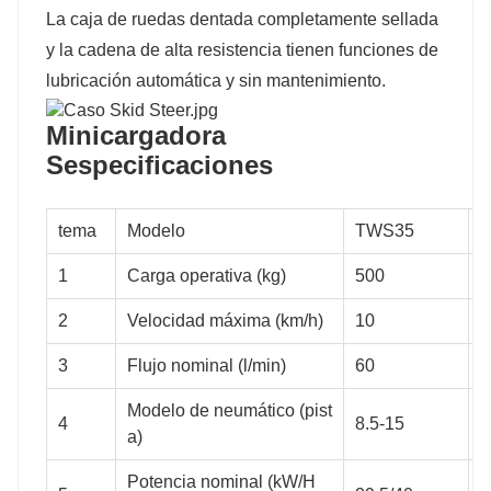
La caja de ruedas dentada completamente sellada
0,55
0,5
0,55
y la cadena de alta resistencia tienen funciones de
lubricación automática y sin mantenimiento.
Minicargadora
4070
3480
4070
S
especificaciones
tema
Modelo
TWS35
3150
2900
3150
1
Carga operativa (kg)
500
7
2
Velocidad máxima (km/h)
10
1
2160
2150
2160
3
Flujo nominal (l/min)
60
7
Modelo de neumático (pist
4
8.5-15
1
a)
Potencia nominal (kW/H
2983
2730
2983