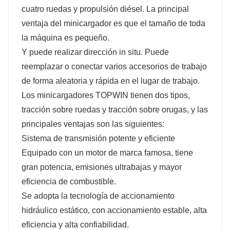
cuatro ruedas y propulsión diésel. La principal
80
75
88
ventaja del minicargador es que el tamaño de toda
la máquina es pequeño.
Y puede realizar dirección in situ. Puede
12-16,5
320X84
320X84
reemplazar o conectar varios accesorios de trabajo
de forma aleatoria y rápida en el lugar de trabajo.
Los minicargadores TOPWIN tienen dos tipos,
74/100
55/75
74/100
tracción sobre ruedas y tracción sobre orugas, y las
principales ventajas son las siguientes:
Sistema de transmisión potente y eficiente
90
80
90
Equipado con un motor de marca famosa, tiene
gran potencia, emisiones ultrabajas y mayor
eficiencia de combustible.
3550
3800
4500
Se adopta la tecnología de accionamiento
hidráulico estático, con accionamiento estable, alta
eficiencia y alta confiabilidad.