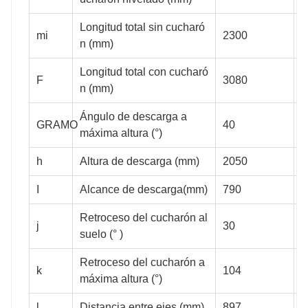
2450
2230
2450
Longitud total sin cucharó
mi
2300
2
n (mm)
Longitud total con cucharó
F
3080
3
700
715
700
n (mm)
Ángulo de descarga a
GRAMO
40
4
máxima altura (°)
30
30
30
h
Altura de descarga (mm)
2050
2
I
Alcance de descarga(mm)
790
7
Retroceso del cucharón al
104
104
104
j
30
3
suelo (° )
Retroceso del cucharón a
k
104
1
máxima altura (°)
1185
1500
1500
l
Distancia entre ejes (mm)
897
9