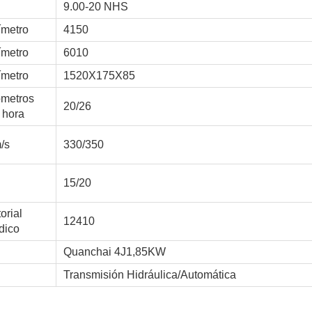
9.00-20 NHS
ímetro
4150
ímetro
6010
ímetro
1520X175X85
ómetros
20/26
 hora
/s
330/350
15/20
torial
12410
dico
Quanchai 4J1,85KW
Transmisión Hidráulica/Automática