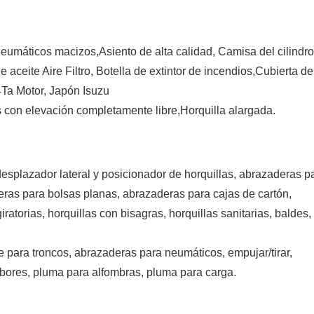
eumáticos macizos,Asiento de alta calidad, Camisa del cilindr
de aceite Aire Filtro, Botella de extintor de incendios,Cubierta de
4Ta Motor, Japón Isuzu
s con elevación completamente libre,Horquilla alargada.
desplazador lateral y posicionador de horquillas, abrazaderas p
eras para bolsas planas, abrazaderas para cajas de cartón,
atorias, horquillas con bisagras, horquillas sanitarias, baldes,
 para troncos, abrazaderas para neumáticos, empujar/tirar,
mbores, pluma para alfombras, pluma para carga.