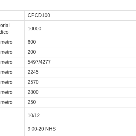
CPCD100
torial
10000
dico
ímetro
600
ímetro
200
ímetro
5497/4277
ímetro
2245
ímetro
2570
ímetro
2800
ímetro
250
10/12
9.00-20 NHS