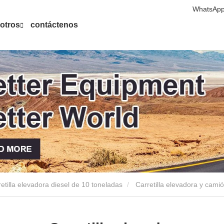
WhatsApp
otros
contáctenos
etilla elevadora diesel de 10 toneladas
Carretilla elevadora y cami