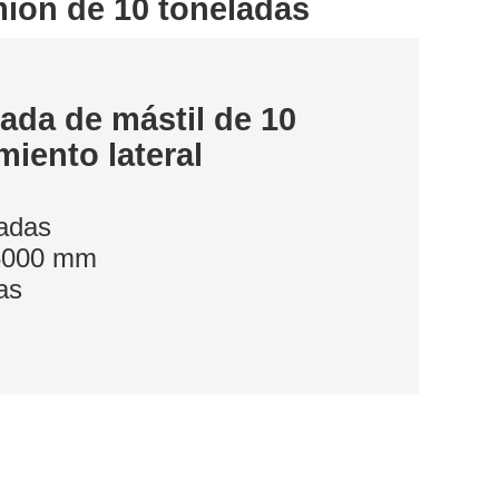
mión de 10 toneladas
sada de mástil de 10
iento lateral
ladas
-6000 mm
as