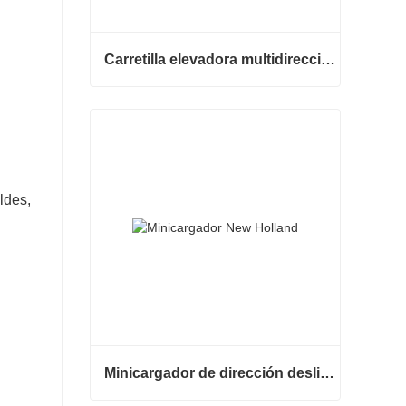
Carretilla elevadora multidireccional de carrocería ancha de 3,5 a 5 toneladas
Carretilla elevadora multidireccional de carrocería ancha de 3,5 a 5 toneladas
Contactar ahora
ldes,
Minicargador de dirección deslizante barato