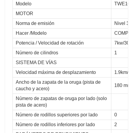
Modelo
TWE10
MOTOR
Norma de emisión
Nivel 3/ 
Hacer /Modelo
COMPRA
Potencia / Velocidad de rotación
7kw/300
Número de cilindros
1
SISTEMA DE VÍAS
Velocidad máxima de desplazamiento
1.9km/h
Ancho de la zapata de la oruga (pista de
180 mm
caucho y acero)
Número de zapatas de oruga por lado (solo
pista de acero)
Número de rodillos superiores por lado
0
Número de rodillos inferiores por lado
2