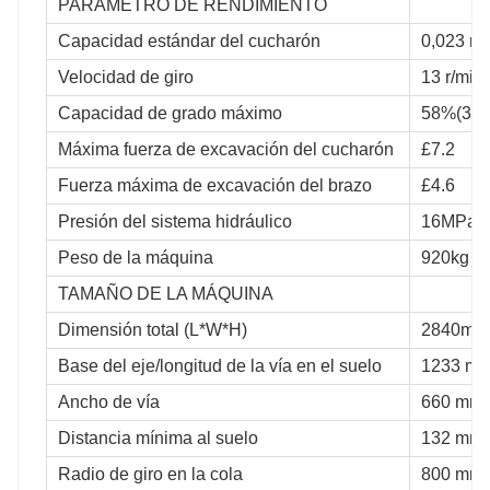
PARÁMETRO DE RENDIMIENTO
Capacidad estándar del cucharón
0,023 m³
Velocidad de giro
13 r/min
Capacidad de grado máximo
58%(30°
Máxima fuerza de excavación del cucharón
£7.2
Fuerza máxima de excavación del brazo
£4.6
Presión del sistema hidráulico
16MPa
Peso de la máquina
920kg
TAMAÑO DE LA MÁQUINA
Dimensión total (L*W*H)
2840mm
Base del eje/longitud de la vía en el suelo
1233 m
Ancho de vía
660 mm
Distancia mínima al suelo
132 mm
Radio de giro en la cola
800 mm