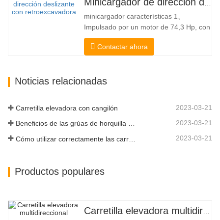
Minicargador de dirección deslizante a la venta
Sistema de nivelación automática Freno
minicargador características 1、
hidráulico Cucharón estándar El
Impulsado por un motor de 74,3 Hp, con
cargador…
una fuerza de arranque del cucharón
Contactar ahora
excepcional de 3350 kg y una capacidad
de elevación excepcional de 3350 kg, el
alto rendimiento y la productividad a un
Noticias relacionadas
nuevo nivel. El nuevo modelo de flujo
alto tiene un mayor flujo…
2023-03-21
Carretilla elevadora con cangilón
2023-03-21
Beneficios de las grúas de horquilla elevadora
2023-03-21
Cómo utilizar correctamente las carretillas elevadoras eléctricas
Productos populares
Carretilla elevadora multidireccional de carrocería ancha de 3,5 a 5 toneladas