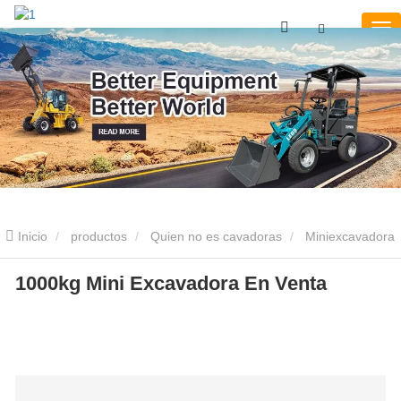
Inicio
productos
Quien no es cavadoras
Miniexcavadora
de 1 tonelada
1000kg Mini Excavadora En Venta
1000kg Mini Excavadora En Venta