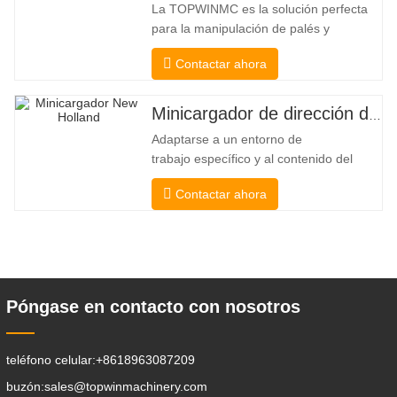
La TOPWINMC es la solución perfecta
para la manipulación de palés y
mercancías largas. Una auténtica
Contactar ahora
carretilla elevadora dos en uno que
combina las ventajas de una carretilla
elevadora y una de carga lateral. Su
Minicargador de dirección deslizante barato
silencioso y ecológico motor eléctrico y
Adaptarse a un entorno de
la innovadora dirección HX de 360°
trabajo específico y al contenido del
permiten
trabajo De esta manera, se puede llevar
Contactar ahora
a cabo la pala, el apilamiento, la
elevación, la excavación, la perforación,
la trituración, el agarre, el empuje, el
aflojamiento del suelo, la excavación de
zanjas, la limpieza de avenidas . Un
Póngase en contacto con nosotros
teléfono celular:
+8618963087209
buzón:
sales@topwinmachinery.com