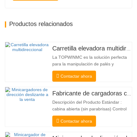
Productos relacionados
Carretilla elevadora multidireccional de carrocería ancha de 3,5 a 5 toneladas
La TOPWINMC es la solución perfecta
para la manipulación de palés y
mercancías largas. Una auténtica
Contactar ahora
carretilla elevadora dos en uno que
combina las ventajas de una carretilla
elevadora y una de carga lateral. Su
Fabricante de cargadoras compactas de China
silencioso y ecológico motor eléctrico y
Descripción del Producto Estándar :
la innovadora dirección HX de 360°
cabina abierta (sin parabrisas) Control
permiten…
Mecánico Acoplador y enganche rápido
Contactar ahora
tipo Bobcat Bomba hidráulica
americana Danfoss American Eaton
Motor Válvula multifuncional de Italia